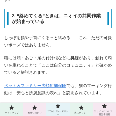
2. “絡めてくる”ときは、ニオイの共同作業
が始まっている
しっぽを指や手首にくるっと絡める――これ、ただの可愛
いポーズではありません。
猫には頬・あご・尾の付け根などに
臭腺
があり、触れて匂
いを重ねることで「ここは自分のコミュニティ」と確かめ
ていると解説されます。
ペット＆ファミリー少額短期保険
でも、猫のマーキング行
動は「安心と所属意識の表れ」と説明されています。
返事①：ゆっくり瞬き
…無言の「OK」。崩れにくい
プライバシーポリシ
当サイトについて・
返答。
サイトマップ
お問い合わせ
広告ポリシー
ー
運営者情報