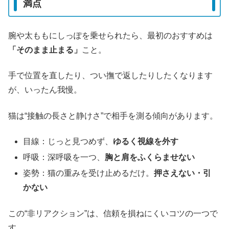
満点
腕や太ももにしっぽを乗せられたら、最初のおすすめは
「そのまま止まる」
こと。
手で位置を直したり、つい撫で返したりしたくなります
が、いったん我慢。
猫は“接触の長さと静けさ”で相手を測る傾向があります。
目線：じっと見つめず、
ゆるく視線を外す
呼吸：深呼吸を一つ、
胸と肩をふくらませない
姿勢：猫の重みを受け止めるだけ。
押さえない・引
かない
この“非リアクション”は、信頼を損ねにくいコツの一つで
す。